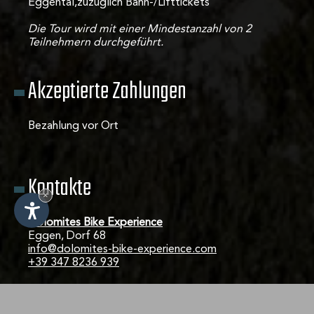
Eggental,zuzüglich Bahn-/Lifttickets
Die Tour wird mit einer Mindestanzahl von 2
Teilnehmern durchgeführt.
Akzeptierte Zahlungen
Bezahlung vor Ort
Kontakte
×
Dolomites Bike Experience
Eggen, Dorf 68
IT
-
DE
-
EN
info@dolomites-bike-experience.com
+39 347 8236 939
→ Siehe auch die anderen Touren dieser Schule