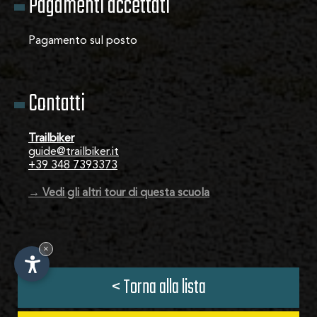
Pagamenti accettati
Pagamento sul posto
Contatti
Trailbiker
guide@trailbiker.it
+39 348 7393373
→ Vedi gli altri tour di questa scuola
×
< Torna alla lista
IT
-
DE
-
EN