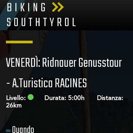
BIKING
SOUTHTYROL
VENERDÌ: Ridnauer Genusstour
- A.Turistica RACINES
Livello:
Durata: 5:00h Distanza:
26km
Su di noi
Quando