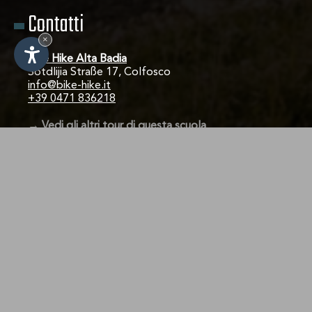
Contatti
×
Bike Hike Alta Badia
Sotdlijia Straße 17, Colfosco
info@bike-hike.it
IT
-
DE
-
EN
+39 0471 836218
→ Vedi gli altri tour di questa scuola
< Torna alla lista
Vedi gli altri tour di questa scuola
Richiedi ora