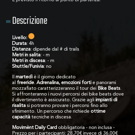
Descrizione
Livello:
Durata
: 4h
Distanza
: dipende dal # di trails
Metri in salita
: - m
Metri in discesa
: - m
Shuttle/Funivia
: no
Il
martedì
è il giorno dedicato
al
freeride
.
Adrenalina, emozioni forti
e panorami
mozzafiato caratterizzeranno il tour dei
Bike Beats
.
Si affronteranno i nuovi percorsi dei bike beats dove
il divertimento è assicurato. Grazie agli
impianti di
risalita
si potranno provare i percorsi fino allo
sfinimento. Un percorso che richiede
ottime
capacità
tecniche in discesa.
Movimënt Daily Card
obbligatoria - non inclusa -
Prezzo per i partecipanti: 28,70€ invece di 36,00€