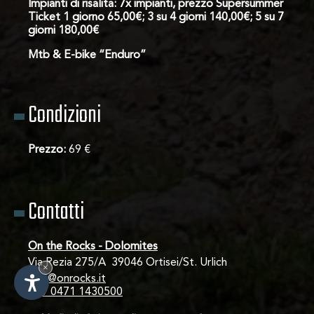
Impianti di risalita: 7x impianti, prezzo Supersummer
Ticket 1 giorno 65,00€; 3 su 4 giorni 140,00€; 5 su 7
giorni 180,00€
Mtb & E-bike “Enduro”
Condizioni
Prezzo:
69 €
Contatti
On the Rocks - Dolomites
Via Rezia 275/A  39046 Ortisei/St. Urlich
×
info@onrocks.it
+39 0471 1430500