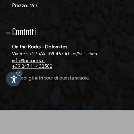
Prezzo:
49 €
Contatti
On the Rocks - Dolomites
Via Rezia 275/A  39046 Ortisei/St. Urlich
info@onrocks.it
+39 0471 1430500
×
→ Vedi gli altri tour di questa scuola
IT
-
DE
-
EN
< Torna alla lista